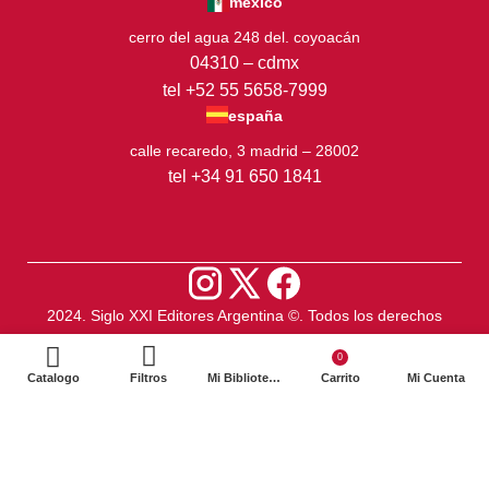
méxico
cerro del agua 248 del. coyoacán
04310 – cdmx
tel +52 55 5658-7999
españa
calle recaredo, 3 madrid – 28002
tel +34 91 650 1841
2024. Siglo XXI Editores Argentina ©️. Todos los derechos
reservados
0
Catalogo
Filtros
Mi Biblioteca
Carrito
Mi Cuenta