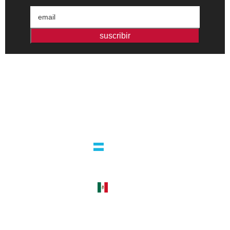
suscribir
Editorial independiente de pensamiento crítico y ensayos de
intervención. Libros para interrogar el presente.
la editorial
argentina
guatemala 4824 C1425bup – CABA
tel +54 11 4770 9090
méxico
cerro del agua 248 del. coyoacán
04310 – cdmx
tel +52 55 5658-7999