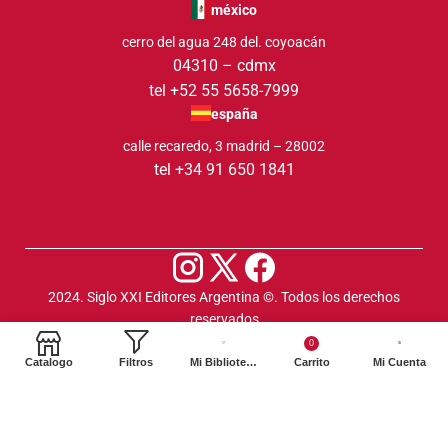
méxico
cerro del agua 248 del. coyoacán
04310 – cdmx
tel +52 55 5658-7999
españa
calle recaredo, 3 madrid – 28002
tel +34 91 650 1841
2024. Siglo XXI Editores Argentina ©️. Todos los derechos
reservados
0
Catalogo
Filtros
Mi Biblioteca
Carrito
Mi Cuenta