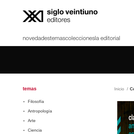
novedades
temas
colecciones
la editorial
temas
Inicio
Có
Filosofía
Antropología
Arte
Ciencia