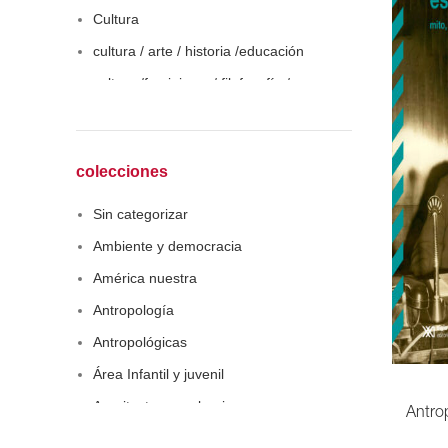
Cultura
cultura / arte / historia /educación
cultura /feminismo / filofosofía /
sociología
Derecho
Economía
colecciones
Educaciòn
Sin categorizar
Estadística
Ambiente y democracia
Feminismo
América nuestra
Filosofía social
Antropología
Historia
Antropológicas
Lingüística
Área Infantil y juvenil
Literatura infantil
Arquitectura y urbanismo
Antrop
Medioambiente
Arte y pensamiento