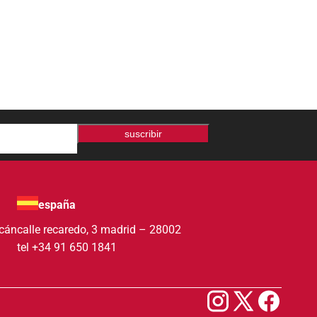
suscribir
españa
acán
calle recaredo, 3 madrid – 28002
tel +34 91 650 1841