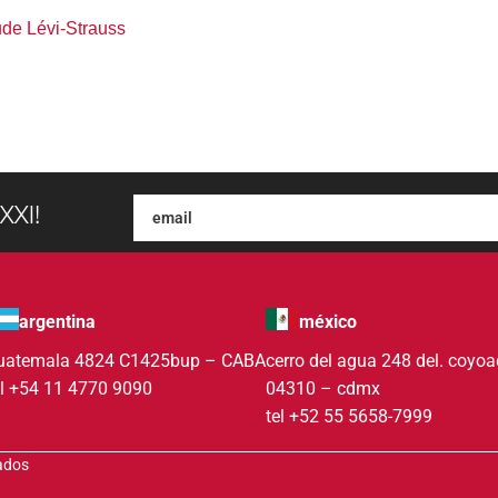
de Lévi-Strauss
XXI!
argentina
méxico
uatemala 4824 C1425bup – CABA
cerro del agua 248 del. coyo
el +54 11 4770 9090
04310 – cdmx
tel +52 55 5658-7999
vados