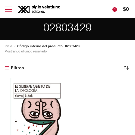
$
0
0
02803429
Inicio
Código interno del producto
02803429
Mostrando el único resultado
Filtros