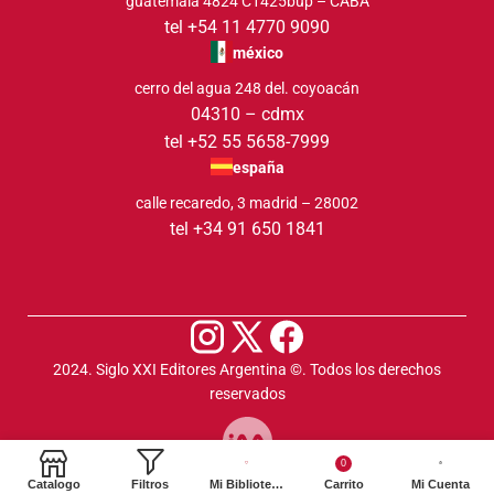
guatemala 4824 C1425bup – CABA
tel +54 11 4770 9090
méxico
cerro del agua 248 del. coyoacán
04310 – cdmx
tel +52 55 5658-7999
españa
calle recaredo, 3 madrid – 28002
tel +34 91 650 1841
2024. Siglo XXI Editores Argentina ©️. Todos los derechos
reservados
0
Catalogo
Filtros
Mi Biblioteca
Carrito
Mi Cuenta