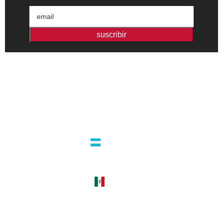
suscribir
Editorial independiente de pensamiento crítico y ensayos de
intervención. Libros para interrogar el presente.
la editorial
argentina
guatemala 4824 C1425bup – CABA
tel +54 11 4770 9090
méxico
cerro del agua 248 del. coyoacán
04310 – cdmx
tel +52 55 5658-7999