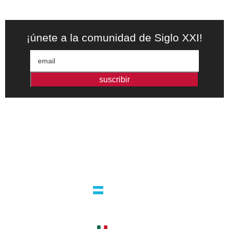
¡únete a la comunidad de Siglo XXI!
suscribir
Editorial independiente de pensamiento crítico y ensayos de
intervención. Libros para interrogar el presente.
la editorial
argentina
guatemala 4824 C1425bup – CABA
tel +54 11 4770 9090