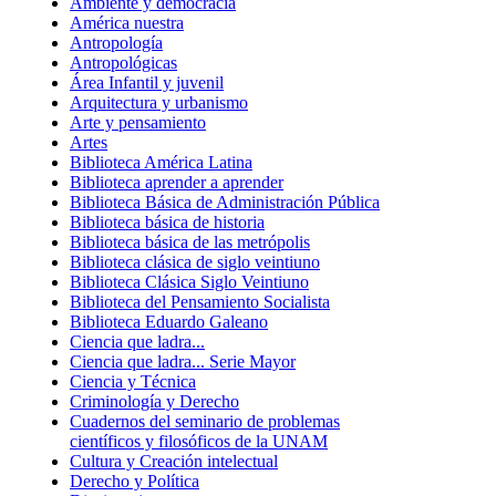
Ambiente y democracia
América nuestra
Antropología
Antropológicas
Área Infantil y juvenil
Arquitectura y urbanismo
Arte y pensamiento
Artes
Biblioteca América Latina
Biblioteca aprender a aprender
Biblioteca Básica de Administración Pública
Biblioteca básica de historia
Biblioteca básica de las metrópolis
Biblioteca clásica de siglo veintiuno
Biblioteca Clásica Siglo Veintiuno
Biblioteca del Pensamiento Socialista
Biblioteca Eduardo Galeano
Ciencia que ladra...
Ciencia que ladra... Serie Mayor
Ciencia y Técnica
Criminología y Derecho
Cuadernos del seminario de problemas
científicos y filosóficos de la UNAM
Cultura y Creación intelectual
Derecho y Política