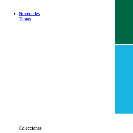
Novedades
Temas
antropología
arte
ciencia
cultura
derecho
economía
educación
feminismo
filosofía
historia
medioambiente
pensamiento crítico
política
psicología
sociología
Colecciones