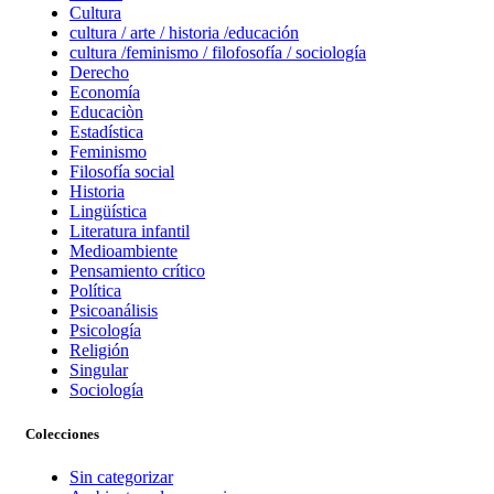
Cultura
cultura / arte / historia /educación
cultura /feminismo / filofosofía / sociología
Derecho
Economía
Educaciòn
Estadística
Feminismo
Filosofía social
Historia
Lingüística
Literatura infantil
Medioambiente
Pensamiento crítico
Política
Psicoanálisis
Psicología
Religión
Singular
Sociología
Colecciones
Sin categorizar