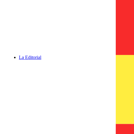
Política
Teoría
Área Infantil y
juvenil
Artes
Ciencia que ladra…
Salud y Sociedad
Varia
La Editorial