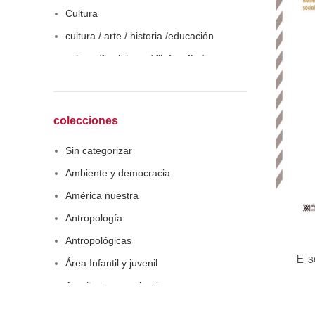
Cultura
cultura / arte / historia /educación
cultura /feminismo / filofosofía /
sociología
Derecho
Economía
colecciones
Educaciòn
Sin categorizar
Estadística
Ambiente y democracia
Feminismo
América nuestra
Filosofía social
Antropología
Historia
Antropológicas
Lingüística
El s
Área Infantil y juvenil
Literatura infantil
Arquitectura y urbanismo
Medioambiente
Arte y pensamiento