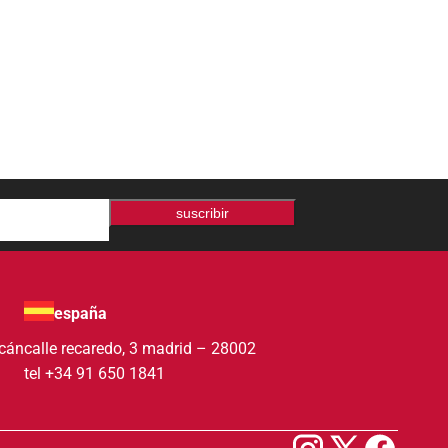
suscribir
españa
acán
calle recaredo, 3 madrid – 28002
tel +34 91 650 1841