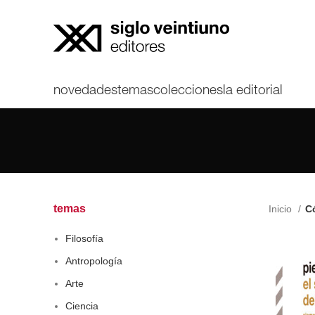
novedades
temas
colecciones
la editorial
temas
Inicio
Có
Filosofía
Antropología
Arte
Ciencia