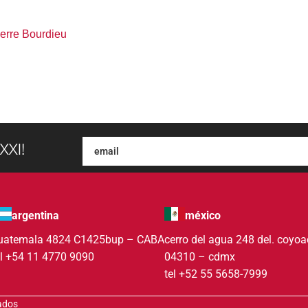
erre Bourdieu
XXI!
argentina
méxico
uatemala 4824 C1425bup – CABA
cerro del agua 248 del. coyo
el +54 11 4770 9090
04310 – cdmx
tel +52 55 5658-7999
vados