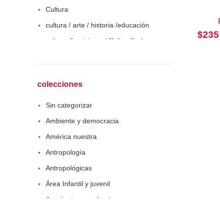
Cultura
cultura / arte / historia /educación
$
235
cultura /feminismo / filofosofía /
sociología
Derecho
Economía
colecciones
Educaciòn
Sin categorizar
Estadística
Ambiente y democracia
Feminismo
América nuestra
Filosofía social
Antropología
Historia
Antropológicas
Lingüística
Área Infantil y juvenil
Literatura infantil
Arquitectura y urbanismo
Medioambiente
Arte y pensamiento