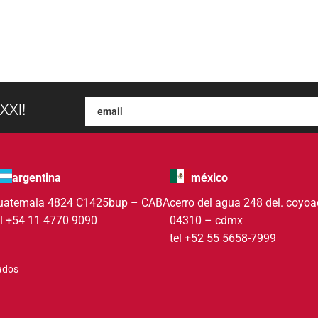
XXI!
argentina
méxico
uatemala 4824 C1425bup – CABA
cerro del agua 248 del. coyo
el +54 11 4770 9090
04310 – cdmx
tel +52 55 5658-7999
vados