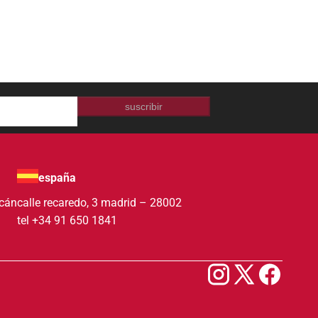
suscribir
españa
acán
calle recaredo, 3 madrid – 28002
tel +34 91 650 1841