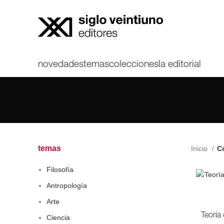
novedades
temas
colecciones
la editorial
temas
Inicio
Có
Filosofía
Antropología
Arte
Teoría 
Ciencia