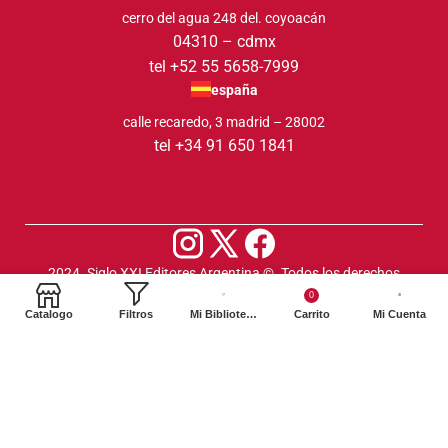
cerro del agua 248 del. coyoacán
04310 – cdmx
tel +52 55 5658-7999
españa
calle recaredo, 3 madrid – 28002
tel +34 91 650 1841
2024. Siglo XXI Editores Argentina ©️. Todos los derechos
reservados
0
Catalogo
Filtros
Mi Biblioteca
Carrito
Mi Cuenta