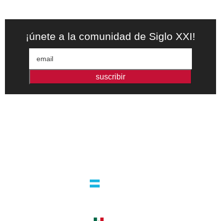
¡únete a la comunidad de Siglo XXI!
suscribir
Editorial independiente de pensamiento crítico y ensayos de
intervención. Libros para interrogar el presente.
la editorial
argentina
guatemala 4824 C1425bup – CABA
tel +54 11 4770 9090