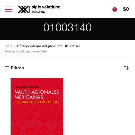
$
0
0
01003140
Inicio
Código interno del producto
01003140
Mostrando el único resultado
Filtros