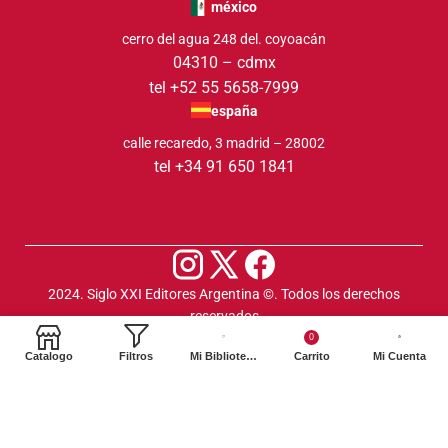
méxico
cerro del agua 248 del. coyoacán
04310 – cdmx
tel +52 55 5658-7999
españa
calle recaredo, 3 madrid – 28002
tel +34 91 650 1841
2024. Siglo XXI Editores Argentina ©️. Todos los derechos
reservados
0
Catalogo
Filtros
Mi Biblioteca
Carrito
Mi Cuenta