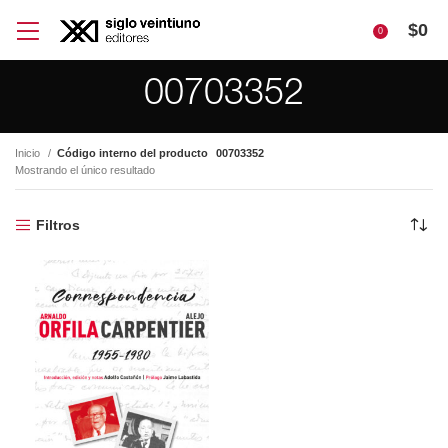
$
0
0
00703352
Inicio
Código interno del producto
00703352
Mostrando el único resultado
Filtros