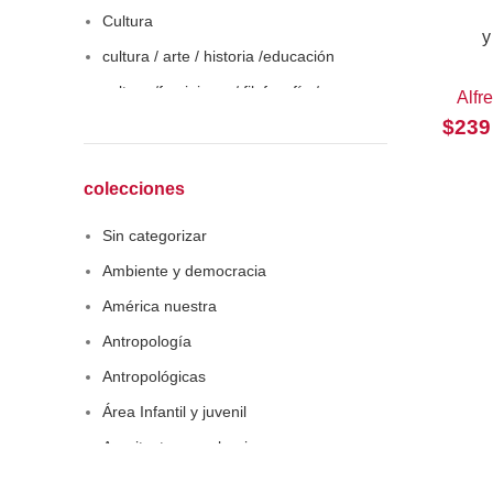
Cultura
y
cultura / arte / historia /educación
cultura /feminismo / filofosofía /
Alfr
sociología
$
239
Derecho
Economía
colecciones
Educaciòn
Sin categorizar
Estadística
Ambiente y democracia
Feminismo
América nuestra
Filosofía social
Antropología
Historia
Antropológicas
Lingüística
Área Infantil y juvenil
Literatura infantil
Arquitectura y urbanismo
Medioambiente
Arte y pensamiento