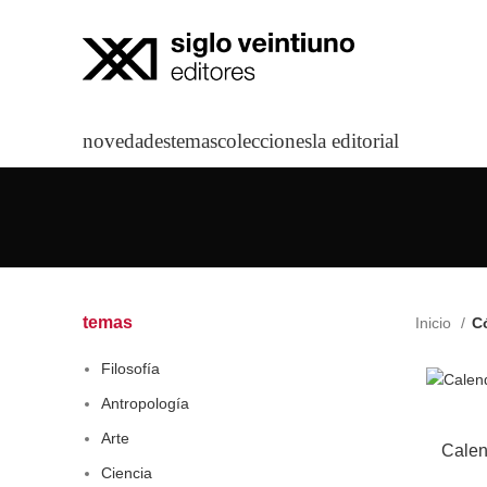
novedades
temas
colecciones
la editorial
temas
Inicio
Có
Filosofía
Antropología
Arte
Calen
Ciencia