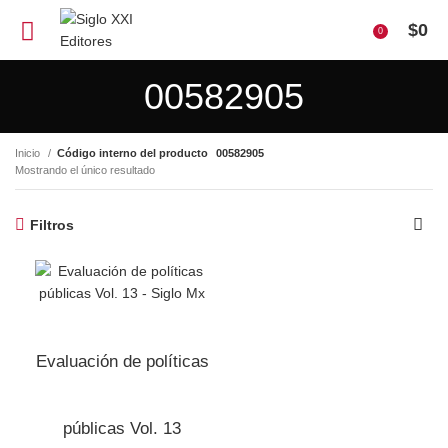
$
0
0
00582905
Inicio
Código interno del producto
00582905
Mostrando el único resultado
Filtros
Evaluación de políticas
públicas Vol. 13