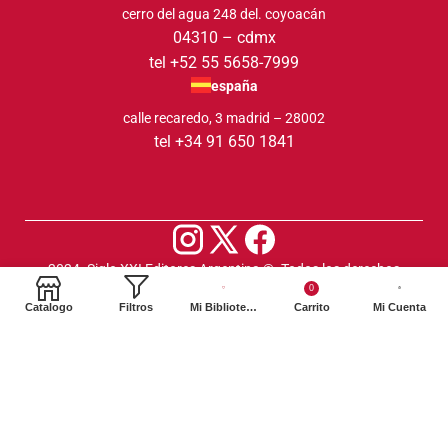
cerro del agua 248 del. coyoacán
04310 – cdmx
tel +52 55 5658-7999
españa
calle recaredo, 3 madrid – 28002
tel +34 91 650 1841
2024. Siglo XXI Editores Argentina ©️. Todos los derechos
0
reservados
Catalogo
Filtros
Mi Biblioteca
Carrito
Mi Cuenta