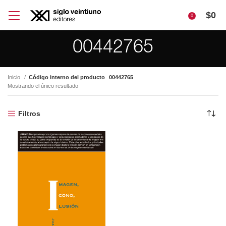
$
0
0
00442765
Inicio
Código interno del producto
00442765
Mostrando el único resultado
Filtros