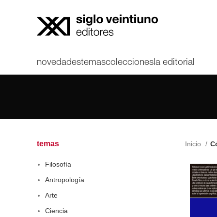
novedades
temas
colecciones
la editorial
temas
Inicio
Có
Filosofía
Antropología
Arte
Ciencia