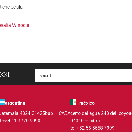
tiene celular
salía Winocur
XXI!
argentina
méxico
uatemala 4824 C1425bup – CABA
cerro del agua 248 del. coyo
el +54 11 4770 9090
04310 – cdmx
tel +52 55 5658-7999