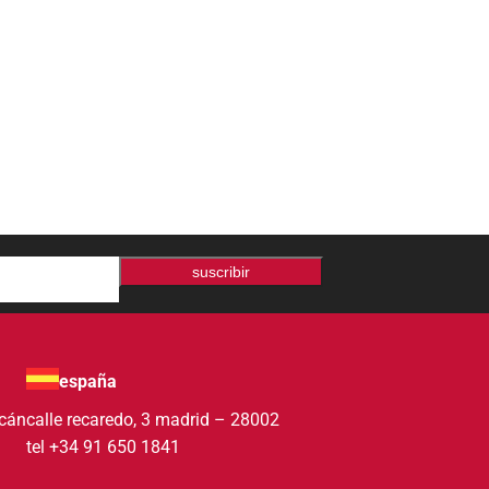
suscribir
españa
acán
calle recaredo, 3 madrid – 28002
tel +34 91 650 1841