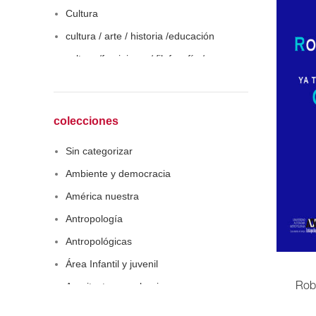
Cultura
cultura / arte / historia /educación
cultura /feminismo / filofosofía /
sociología
Derecho
Economía
colecciones
Educaciòn
Sin categorizar
Estadística
Ambiente y democracia
Feminismo
América nuestra
Filosofía social
Antropología
Historia
Antropológicas
Lingüística
Área Infantil y juvenil
Literatura infantil
Arquitectura y urbanismo
Rob
Medioambiente
Arte y pensamiento