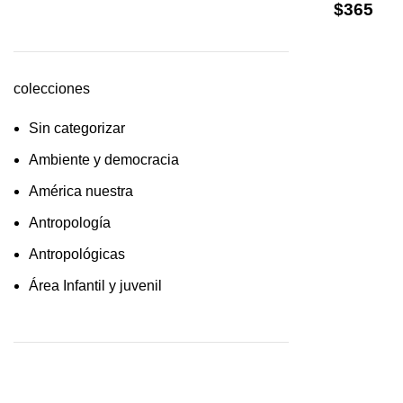
$
365
cultura /feminismo / filofosofía /
sociología
Derecho
colecciones
Economía
Sin categorizar
Educaciòn
Ambiente y democracia
Estadística
América nuestra
Feminismo
Antropología
Filosofía social
Antropológicas
Historia
Área Infantil y juvenil
Lingüística
Arquitectura y urbanismo
Literatura infantil
Arte y pensamiento
Medioambiente
Artes
Pensamiento crítico