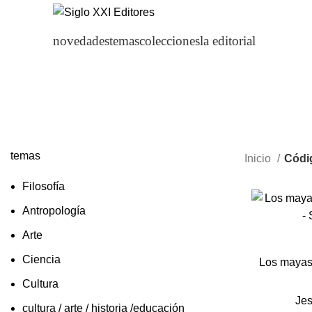
novedades
temas
colecciones
la editorial
temas
Inicio
Códig
Filosofía
Antropología
Arte
Ciencia
Los mayas
Cultura
Jes
cultura / arte / historia /educación