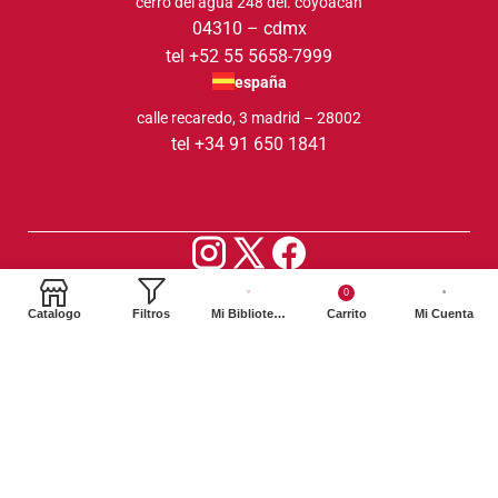
cerro del agua 248 del. coyoacán
04310 – cdmx
tel +52 55 5658-7999
españa
calle recaredo, 3 madrid – 28002
tel +34 91 650 1841
2024. Siglo XXI Editores Argentina ©️. Todos los derechos
0
reservados
Catalogo
Filtros
Mi Biblioteca
Carrito
Mi Cuenta