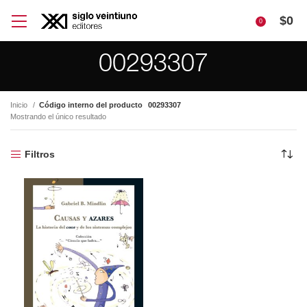
$
0
0
00293307
Inicio
Código interno del producto
00293307
Mostrando el único resultado
Filtros