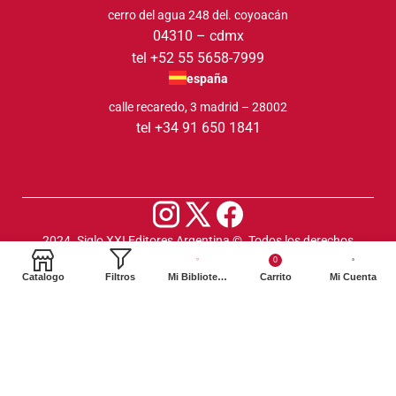
cerro del agua 248 del. coyoacán
04310 – cdmx
tel +52 55 5658-7999
españa
calle recaredo, 3 madrid – 28002
tel +34 91 650 1841
2024. Siglo XXI Editores Argentina ©️. Todos los derechos
reservados
0
Catalogo
Filtros
Mi Biblioteca
Carrito
Mi Cuenta