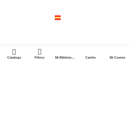
04310 – cdmx
tel +52 55 5658-7999
españa
calle recaredo, 3 madrid – 28002
tel +34 91 650 1841
0
Catalogo
Filtros
Mi Biblioteca
Carrito
Mi Cuenta
2024. Siglo XXI Editores Argentina ©️. Todos los
derechos reservados