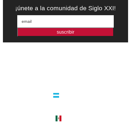
¡únete a la comunidad de Siglo XXI!
suscribir
Editorial independiente de pensamiento crítico y ensayos de
intervención. Libros para interrogar el presente.
la editorial
argentina
guatemala 4824 C1425bup – CABA
tel +54 11 4770 9090
méxico
cerro del agua 248 del. coyoacán