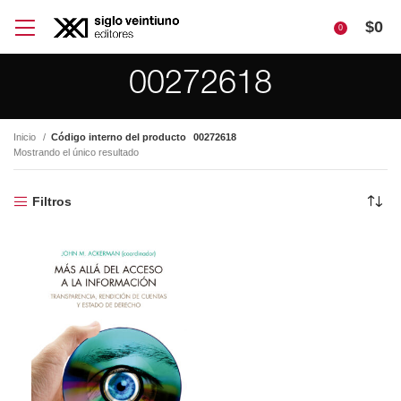
$
0
0
00272618
Inicio
Código interno del producto
00272618
Mostrando el único resultado
Filtros