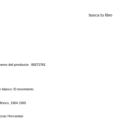
00271761
terno del producto
00271761
 blanco: El movimiento
México, 1964-1965
ozas Horcasitas