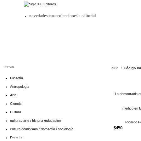
novedades
temas
colecciones
la editorial
temas
Inicio
Código in
Filosofía
Antropología
La democracia en
Arte
Ciencia
médico en 
Cultura
cultura / arte / historia /educación
Ricardo P
$
450
cultura /feminismo / filofosofía / sociología
Derecho