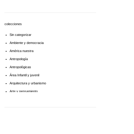
Economía
Educaciòn
Estadística
colecciones
Feminismo
Sin categorizar
Filosofía social
Ambiente y democracia
Historia
América nuestra
Lingüística
Antropología
Literatura infantil
Antropológicas
Medioambiente
Área Infantil y juvenil
Pensamiento crítico
Arquitectura y urbanismo
Política
Arte y pensamiento
Psicoanálisis
Artes
Psicología
Biblioteca América Latina
Religión
Biblioteca aprender a aprender
Singular
Biblioteca Básica de Administración Pública
Sociología
Biblioteca básica de historia