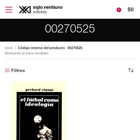
$
0
0
00270525
Inicio
Código interno del producto
00270525
Mostrando el único resultado
Filtros