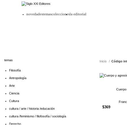
novedades
temas
colecciones
la editorial
temas
Inicio
Código in
Filosofía
Antropología
Arte
Cuerpo 
Ciencia
Cultura
Franc
$
369
cultura / arte / historia /educación
cultura /feminismo / filofosofía / sociología
Derecho