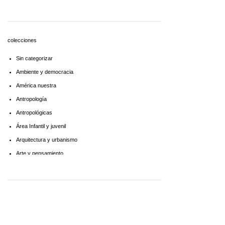
Economía
Educaciòn
Estadística
colecciones
Feminismo
Sin categorizar
Filosofía social
Ambiente y democracia
Historia
América nuestra
Lingüística
Antropología
Literatura infantil
Antropológicas
Medioambiente
Área Infantil y juvenil
Pensamiento crítico
Arquitectura y urbanismo
Política
Arte y pensamiento
Psicoanálisis
Artes
Psicología
Biblioteca América Latina
Religión
Biblioteca aprender a aprender
Singular
Biblioteca Básica de Administración Pública
Sociología
Biblioteca básica de historia