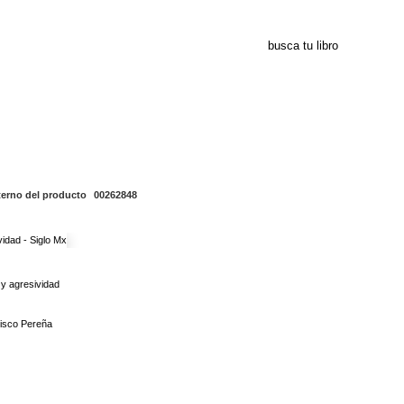
00262848
terno del producto
00262848
y agresividad
isco Pereña