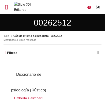
$
0
0
00262512
Inicio
Código interno del producto
00262512
Mostrando el único resultado
Filtros
Diccionario de
psicología (Rústico)
Umberto Galimberti