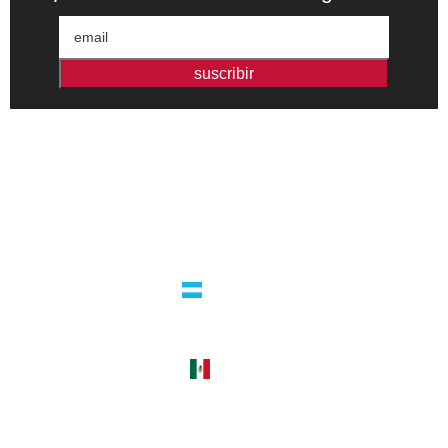
suscribir
Editorial independiente de pensamiento crítico y ensayos de
intervención. Libros para interrogar el presente.
la editorial
argentina
guatemala 4824 C1425bup – CABA
tel +54 11 4770 9090
méxico
cerro del agua 248 del. coyoacán
04310 – cdmx