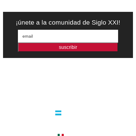
¡únete a la comunidad de Siglo XXI!
suscribir
Editorial independiente de pensamiento crítico y ensayos de
intervención. Libros para interrogar el presente.
la editorial
argentina
guatemala 4824 C1425bup – CABA
tel +54 11 4770 9090