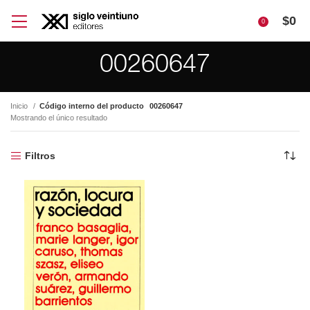
$
0
0
00260647
Inicio
Código interno del producto
00260647
Mostrando el único resultado
Filtros