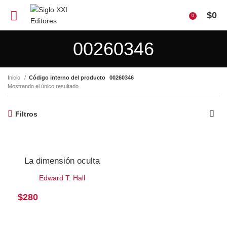
$
0
0
00260346
Inicio
Código interno del producto
00260346
Mostrando el único resultado
Filtros
La dimensión oculta
Edward T. Hall
$
280