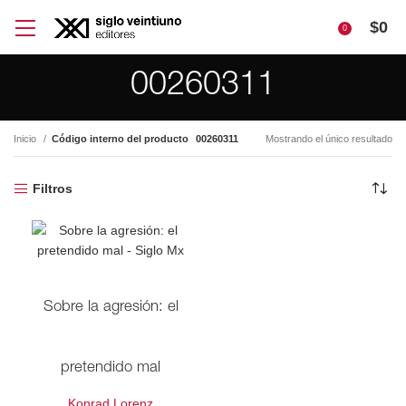
$
0
0
00260311
Inicio
Código interno del producto
00260311
Mostrando el único resultado
Filtros
Sobre la agresión: el
pretendido mal
Konrad Lorenz