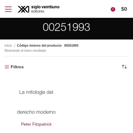
$
0
0
00251993
Inicio
Código interno del producto
00251993
Mostrando el único resultado
Filtros
La mitología del
derecho moderno
Peter Fitzpatrick