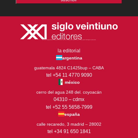
Editorial independiente de pensamiento crítico y ensayos de intervención. Libros para interrogar el presente.
la editorial
argentina
guatemala 4824 C1425bup – CABA
tel +54 11 4770 9090
méxico
cerro del agua 248 del. coyoacán
04310 – cdmx
tel +52 55 5658-7999
españa
calle recaredo, 3 madrid – 28002
tel +34 91 650 1841