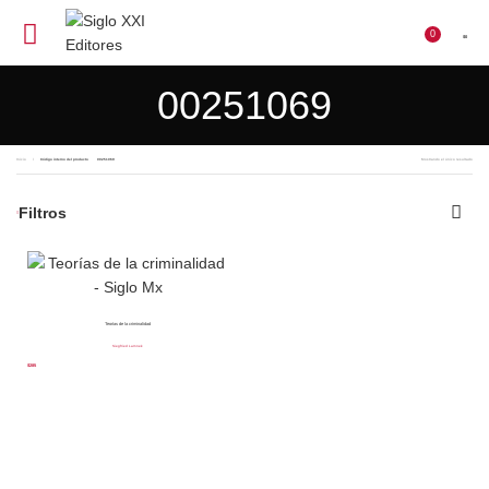
0
$
0
00251069
Inicio
Código interno del producto
00251069
Mostrando el único resultado
Filtros
Teorías de la criminalidad
Siegfried Lamnek
$
285