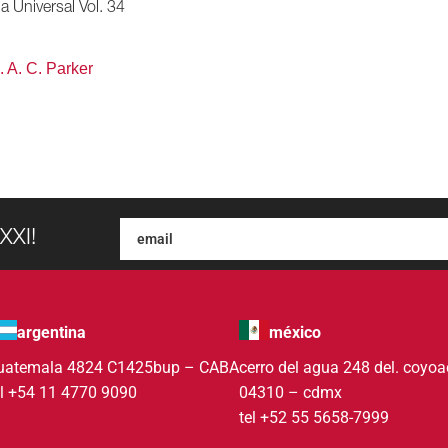
ia Universal Vol. 34
. A. C. Parker
XXI!
argentina
méxico
uatemala 4824 C1425bup – CABA
cerro del agua 248 del. coyo
el +54 11 4770 9090
04310 – cdmx
tel +52 55 5658-7999