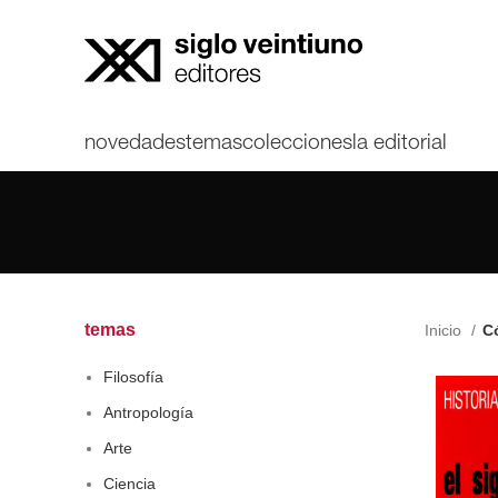
novedades
temas
colecciones
la editorial
temas
Inicio
Có
Filosofía
Antropología
Arte
Ciencia