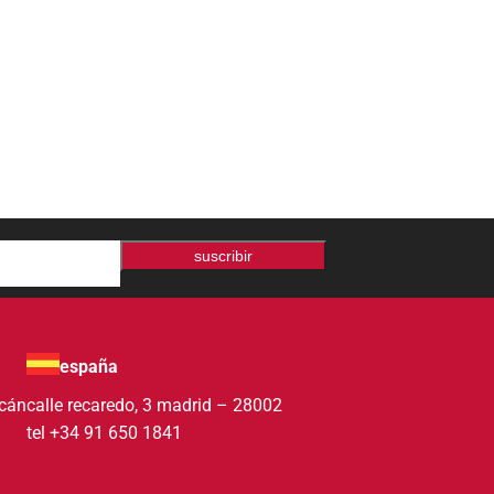
suscribir
españa
acán
calle recaredo, 3 madrid – 28002
tel +34 91 650 1841