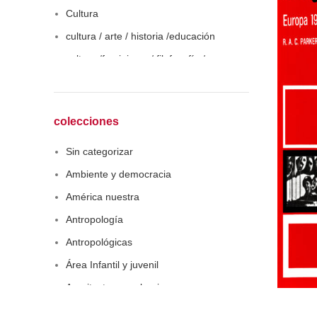
Cultura
cultura / arte / historia /educación
cultura /feminismo / filofosofía /
sociología
Derecho
Economía
colecciones
Educaciòn
Sin categorizar
Estadística
Ambiente y democracia
Feminismo
América nuestra
Filosofía social
Antropología
Historia
Antropológicas
Lingüística
Área Infantil y juvenil
Literatura infantil
Arquitectura y urbanismo
Medioambiente
Arte y pensamiento