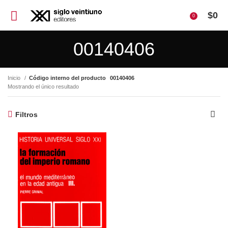
$
0
0
00140406
Inicio
Código interno del producto
00140406
Mostrando el único resultado
Filtros