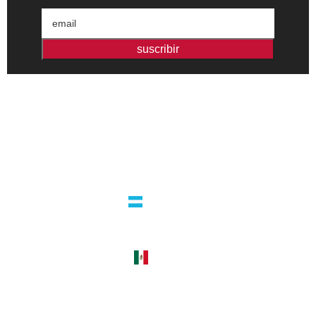
suscribir
Editorial independiente de pensamiento crítico y ensayos de
intervención. Libros para interrogar el presente.
la editorial
argentina
guatemala 4824 C1425bup – CABA
tel +54 11 4770 9090
méxico
cerro del agua 248 del. coyoacán
04310 – cdmx
tel +52 55 5658-7999