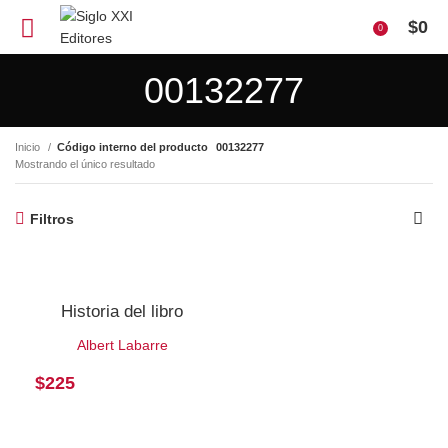
$
0
0
00132277
Inicio
Código interno del producto
00132277
Mostrando el único resultado
Filtros
Historia del libro
Albert Labarre
$
225