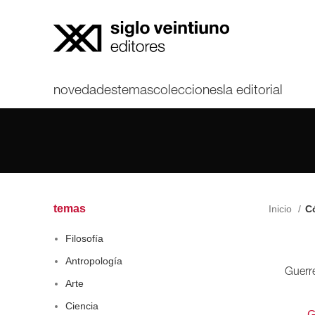
novedades
temas
colecciones
la editorial
temas
Inicio
Có
Filosofía
Antropología
Guerr
Arte
Ciencia
G