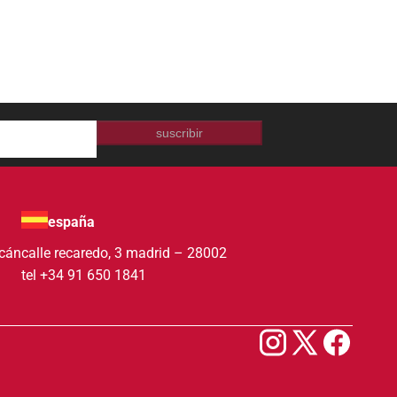
suscribir
españa
acán
calle recaredo, 3 madrid – 28002
tel +34 91 650 1841