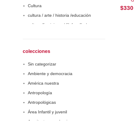
Cultura
$
330
cultura / arte / historia /educación
cultura /feminismo / filofosofía /
sociología
Derecho
Economía
colecciones
Educaciòn
Sin categorizar
Estadística
Ambiente y democracia
Feminismo
América nuestra
Filosofía social
Antropología
Historia
Antropológicas
Lingüística
Área Infantil y juvenil
Literatura infantil
Arquitectura y urbanismo
Medioambiente
Arte y pensamiento