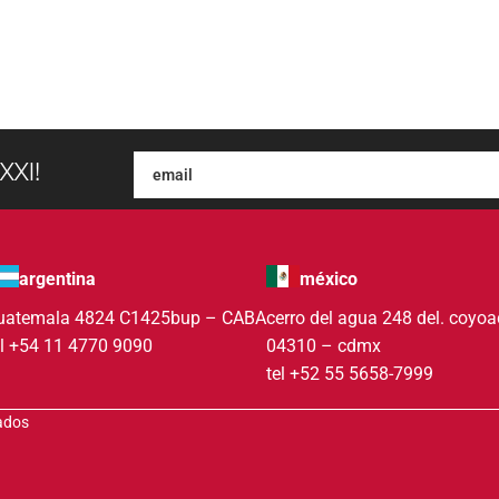
XXI!
argentina
méxico
uatemala 4824 C1425bup – CABA
cerro del agua 248 del. coyo
el +54 11 4770 9090
04310 – cdmx
tel +52 55 5658-7999
vados