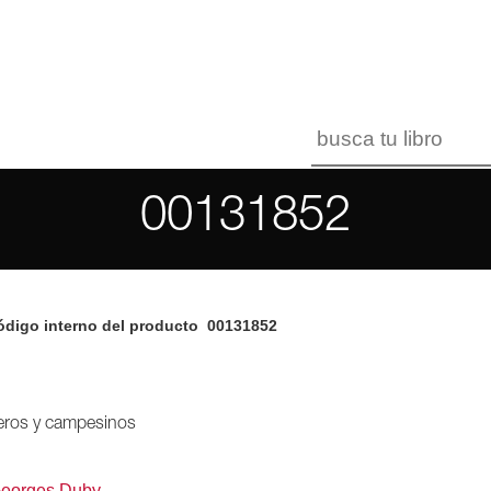
00131852
digo interno del producto
00131852
eros y campesinos
eorges Duby