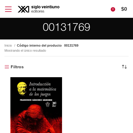
$
0
0
00131769
Inicio
Código interno del producto
00131769
Mostrando el único resultado
Filtros