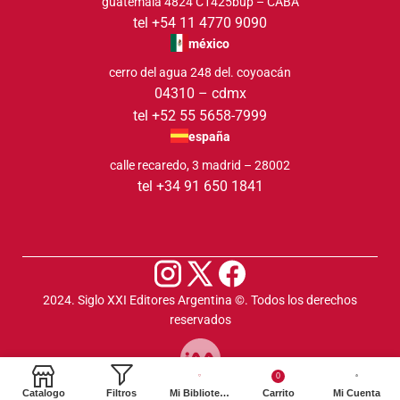
guatemala 4824 C1425bup – CABA
tel +54 11 4770 9090
méxico
cerro del agua 248 del. coyoacán
04310 – cdmx
tel +52 55 5658-7999
españa
calle recaredo, 3 madrid – 28002
tel +34 91 650 1841
2024. Siglo XXI Editores Argentina ©️. Todos los derechos
reservados
0
Catalogo
Filtros
Mi Biblioteca
Carrito
Mi Cuenta