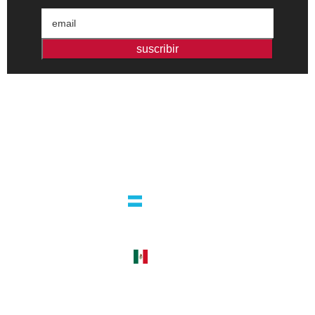
suscribir
Editorial independiente de pensamiento crítico y ensayos de
intervención. Libros para interrogar el presente.
la editorial
argentina
guatemala 4824 C1425bup – CABA
tel +54 11 4770 9090
méxico
cerro del agua 248 del. coyoacán
04310 – cdmx
tel +52 55 5658-7999