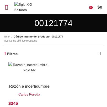
$
0
0
00121774
Inicio
Código interno del producto
00121774
Mostrando el único resultado
Filtros
Razón e incertidumbre
Carlos Pereda
$
345