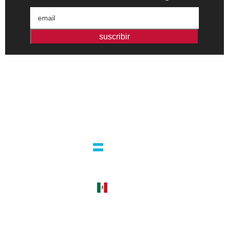
suscribir
Editorial independiente de pensamiento crítico y ensayos de
intervención. Libros para interrogar el presente.
la editorial
argentina
guatemala 4824 C1425bup – CABA
tel +54 11 4770 9090
méxico
cerro del agua 248 del. coyoacán
04310 – cdmx