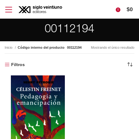
$
0
0
00112194
Inicio
Código interno del producto
00112194
Mostrando el único resultado
Filtros