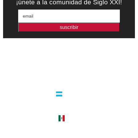
¡únete a la comunidad de Siglo XXI!
suscribir
Editorial independiente de pensamiento crítico y ensayos de
intervención. Libros para interrogar el presente.
la editorial
argentina
guatemala 4824 C1425bup – CABA
tel +54 11 4770 9090
méxico
cerro del agua 248 del. coyoacán
04310 – cdmx