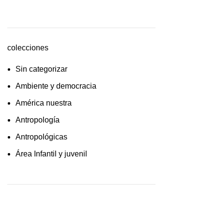
cultura /feminismo / filofosofía /
sociología
Derecho
colecciones
Economía
Sin categorizar
Educaciòn
Ambiente y democracia
Estadística
América nuestra
Feminismo
Antropología
Filosofía social
Antropológicas
Historia
Área Infantil y juvenil
Lingüística
Arquitectura y urbanismo
Literatura infantil
Arte y pensamiento
Medioambiente
Artes
Pensamiento crítico