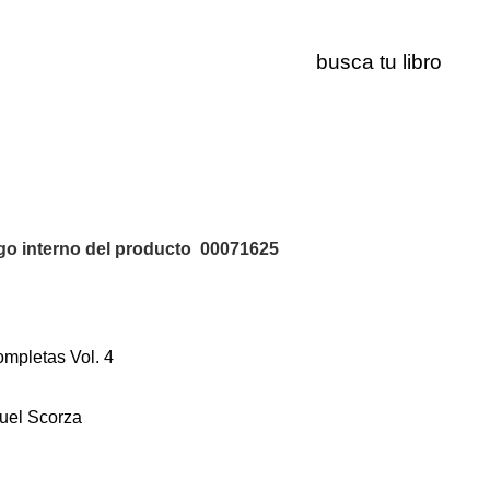
00071625
o interno del producto
00071625
mpletas Vol. 4
uel Scorza