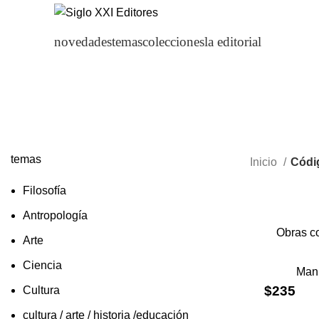
novedades
temas
colecciones
la editorial
temas
Inicio
Códig
Filosofía
Antropología
Obras co
Arte
Ciencia
Man
$
235
Cultura
cultura / arte / historia /educación