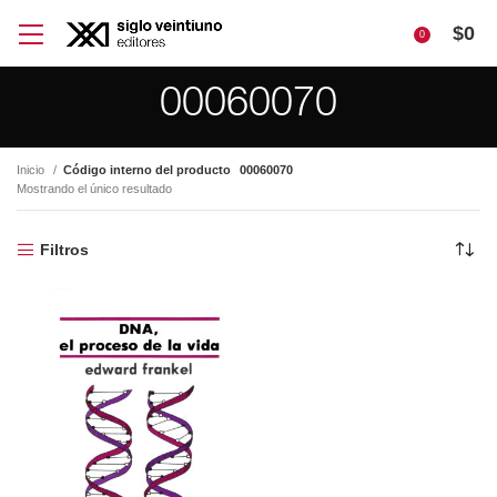
$
0
0
00060070
Inicio
Código interno del producto
00060070
Mostrando el único resultado
Filtros