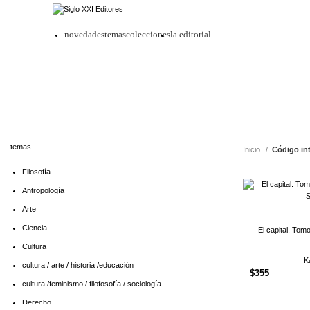
novedades
temas
colecciones
la editorial
temas
Inicio
Código in
Filosofía
Antropología
Arte
Ciencia
El capital. Tomo
Cultura
K
cultura / arte / historia /educación
$
355
cultura /feminismo / filofosofía / sociología
Derecho