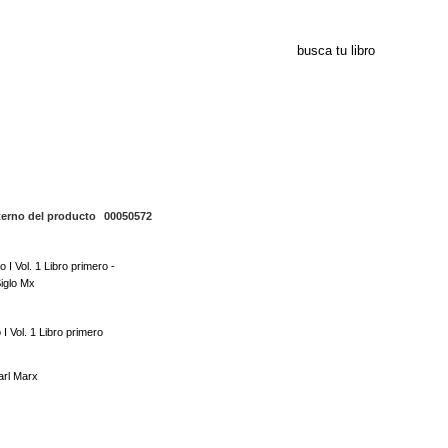
00050572
terno del producto
00050572
 I Vol. 1 Libro primero
arl Marx