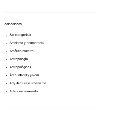
Economía
Educaciòn
Estadística
colecciones
Feminismo
Sin categorizar
Filosofía social
Ambiente y democracia
Historia
América nuestra
Lingüística
Antropología
Literatura infantil
Antropológicas
Medioambiente
Área Infantil y juvenil
Pensamiento crítico
Arquitectura y urbanismo
Política
Arte y pensamiento
Psicoanálisis
Artes
Psicología
Biblioteca América Latina
Religión
Biblioteca aprender a aprender
Singular
Biblioteca Básica de Administración Pública
Sociología
Biblioteca básica de historia