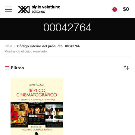
$
0
0
00042764
Inicio
Código interno del producto
00042764
Mostrando el único resultado
Filtros