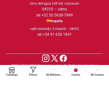
cerro del agua 248 del. coyoacán
04310 – cdmx
tel +52 55 5658-7999
españa
calle recaredo, 3 madrid – 28002
tel +34 91 650 1841
2024. Siglo XXI Editores Argentina ©️. Todos los derechos
0
reservados
Catalogo
Filtros
Mi Biblioteca
Carrito
Mi Cuenta