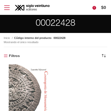
$
0
0
00022428
Inicio
Código interno del producto
00022428
Mostrando el único resultado
Filtros